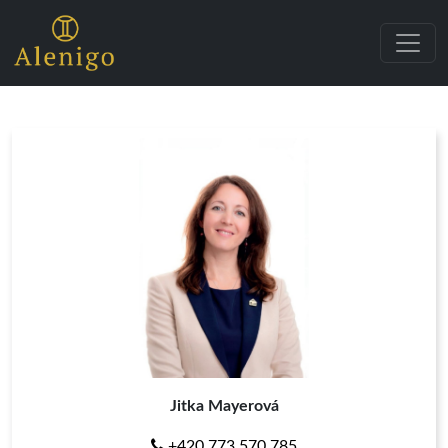
Jitka Mayerová
+420 773 570 785