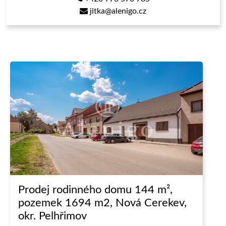
jitka@alenigo.cz
Kategorie:
Typ:
Prodej rodinného domu 144 m²,
pozemek 1694 m2, Nová Cerekev,
okr. Pelhřimov