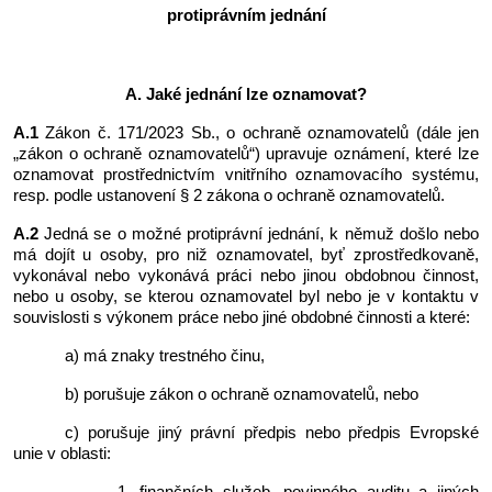
protiprávním jednání
A. Jaké jednání lze oznamovat?
A.1
Zákon č. 171/2023 Sb., o ochraně oznamovatelů (dále jen
„zákon o ochraně oznamovatelů“) upravuje oznámení, které lze
oznamovat prostřednictvím vnitřního oznamovacího systému,
resp. podle ustanovení § 2 zákona o ochraně oznamovatelů.
A.2
Jedná se o možné protiprávní jednání, k němuž došlo nebo
má dojít u osoby, pro niž oznamovatel, byť zprostředkovaně,
vykonával nebo vykonává práci nebo jinou obdobnou činnost,
nebo u osoby, se kterou oznamovatel byl nebo je v kontaktu v
souvislosti s výkonem práce nebo jiné obdobné činnosti a které:
a) má znaky trestného činu,
b) porušuje zákon o ochraně oznamovatelů, nebo
c) porušuje jiný právní předpis nebo předpis Evropské
unie v oblasti: