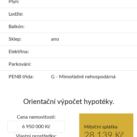
Plyn:
Lodžie:
Balkón:
Sklep:
ano
Elektřina:
Parkování:
PENB třída:
G - Mimořádně nehospodárná
Orientační výpočet hypotéky.
Cena nemovitosti:
Měsíční splátka
28 139 Kč
Vlastní prostředky: