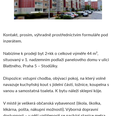
Kontakt, prosím, výhradně prostřednictvím formuláře pod
inzerátem.
Nabízíme k prodeji byt 2+kk o celkové výměře 44 m²,
situovaný v 1. nadzemním podlaží panelového domu v ulici
Blattného, Praha 5 – Stodůlky.
Dispozice: vstupní chodba, obývací pokoj, na který volně
navazuje kuchyňský kout s jídelní částí, ložnice, koupelna s
vanou a samostatná toaleta. K bytu náleží sklepní kóje.
V místě je veškerá občanská vybavenost (škola, školka,
lékárna, pošta, nákupní možnosti). Výborná dopravní
dostupnost – v pěší vzdálenosti se nachází stanice metra