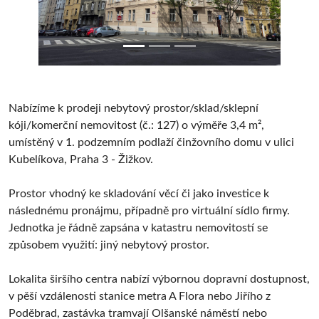
Nabízíme k prodeji nebytový prostor/sklad/sklepní
kóji/komerční nemovitost (č.: 127) o výměře 3,4 m²,
umístěný v 1. podzemním podlaží činžovního domu v ulici
Kubelíkova, Praha 3 - Žižkov.
Prostor vhodný ke skladování věcí či jako investice k
následnému pronájmu, případně pro virtuální sídlo firmy.
Jednotka je řádně zapsána v katastru nemovitostí se
způsobem využití: jiný nebytový prostor.
Lokalita širšího centra nabízí výbornou dopravní dostupnost,
v pěší vzdálenosti stanice metra A Flora nebo Jiřího z
Poděbrad, zastávka tramvají Olšanské náměstí nebo