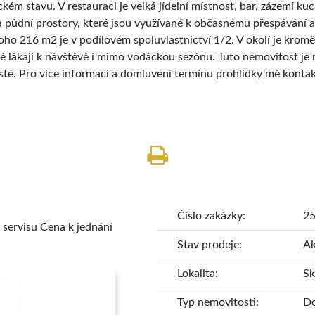
m stavu. V restauraci je velká jídelní místnost, bar, zázemí kuc
a půdní prostory, které jsou využívané k občasnému přespávání a
ho 216 m2 je v podílovém spoluvlastnictví 1/2. V okolí je kromě 
teré lákají k návštěvě i mimo vodáckou sezónu. Tuto nemovitost 
sté. Pro více informací a domluvení termínu prohlídky mě konta
Podlahová plocha:
Číslo zakázky:
2
 servisu
Cena k jednání
Stav prodeje:
Ak
Lokalita:
Sk
Typ nemovitosti:
D