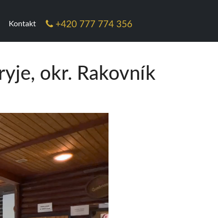
Kontakt
+420 777 774 356
yje, okr. Rakovník