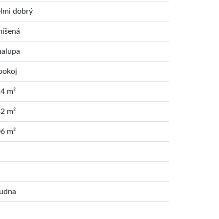
lmi dobrý
íšená
alupa
pokoj
4 m²
2 m²
6 m²
udna