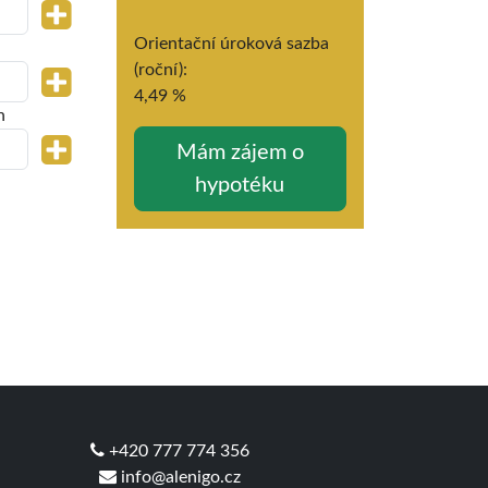
Orientační úroková sazba
(roční):
4,49
%
h
+420 777 774 356
info@alenigo.cz