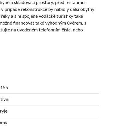
hyně a skladovací prostory, před restaurací
 v případě rekonstrukce by nabídly další obytný
řeky a s ní spojené vodácké turistiky také
je možné financovat také výhodným úvěrem, s
ktujte na uvedeném telefonním čísle, nebo
5155
tivní
ryje
omy