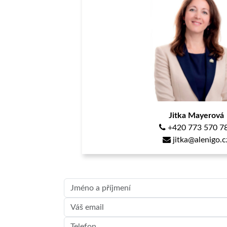
Jitka Mayerová
+420 773 570 7
jitka@alenigo.c