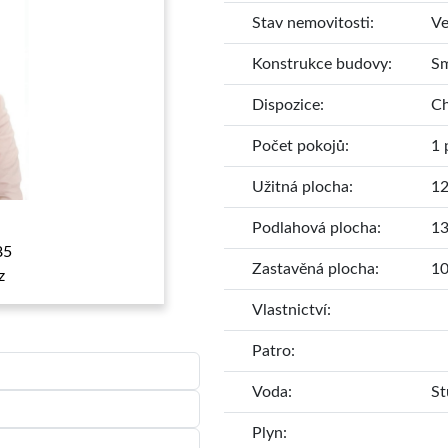
Stav nemovitosti:
Ve
Konstrukce budovy:
Sm
Dispozice:
Ch
Počet pokojů:
1 
Užitná plocha:
12
Podlahová plocha:
13
85
Zastavěná plocha:
10
z
Vlastnictví:
Patro:
Voda:
St
Plyn: