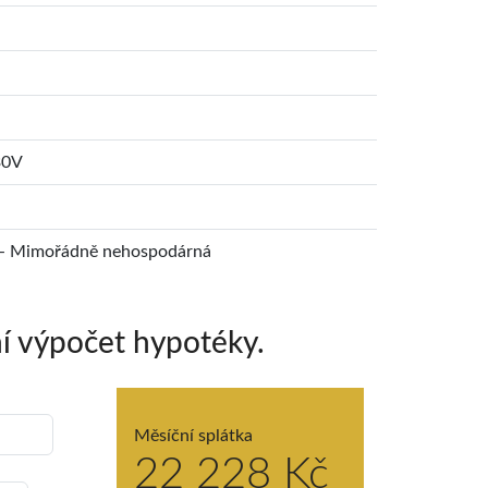
30V
- Mimořádně nehospodárná
í výpočet hypotéky.
Měsíční splátka
22 228 Kč