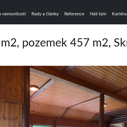
 nemovitostí
Rady a články
Reference
Náš tým
Kariéra
m2, pozemek 457 m2, Skr